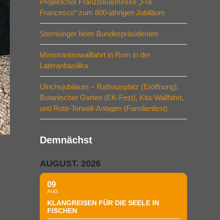
Projektchor Franziskusmesse „Fra
Francesco“ zum 800-jährigen Jubiläum
Sternsinger beim Bundespräsidenten
Ministrantenwallfahrt in Rom in der
Lateranbasilika
Ulrichsjubiläum – Rathausplatz (Eröffnung),
Botanischer Garten (EK-Fest), Kita-Wallfahrt,
und Rote-Torwall-Anlagen (Familienfest)
Demnächst
AUGUST. 2026
09
AUG.
KLANGREISEN FÜR DIE SEELE IN
FISCHEN