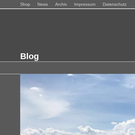
Skip
Shop
News
Archiv
Impressum
Datenschutz
to
content
Home
Über
Veranstaltungen
Musik
Bücher-CDs
Sho
Blog