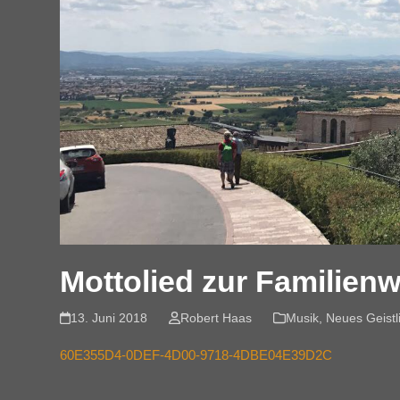
Mottolied zur Familienw
13. Juni 2018
Robert Haas
Musik
,
Neues Geistl
60E355D4-0DEF-4D00-9718-4DBE04E39D2C