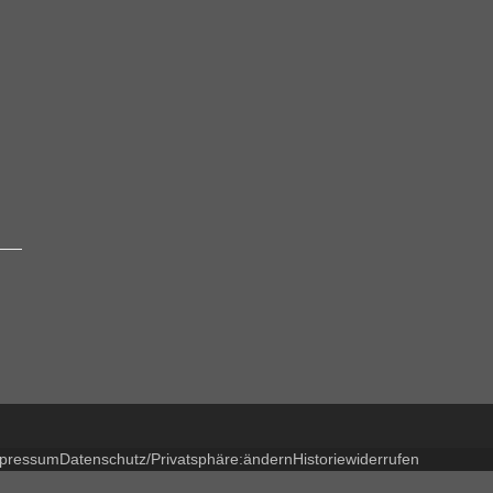
pressum
Datenschutz/Privatsphäre:
ändern
Historie
widerrufen