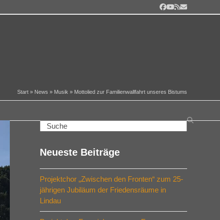
Facebook
YouTube
RSS
E-
Mail
Start
»
News
»
Musik
»
Mottolied zur Familienwallfahrt unseres Bistums
Search
Neueste Beiträge
Projektchor „Zwischen den Fronten“ zum 25-
jährigen Jubiläum der Friedensräume in
Lindau