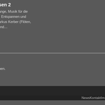
sen 2
nge, Musik für die
m Entspannen und
kus Kerber (Flöten,
und…
ben.
News
Kontakt
Im