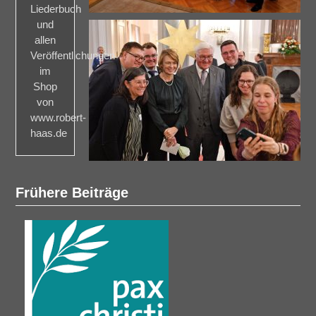
Liederbuch
und
allen
Veröffentlichungen
im
Shop
von
www.robert-
haas.de
Frühere Beiträge