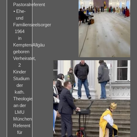
Pastoralreferent
• Ehe-
und
Familienseelsorger
1964
in
Kempten/Allgäu
geboren
Verheiratet,
2
Kinder
Studium
der
kath.
Theologie
an der
LMU
München
Referent
für