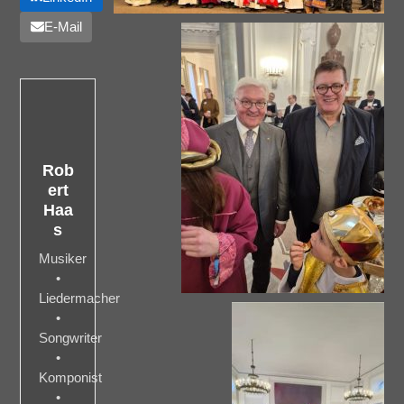
E-Mail
Rob
ert
Haa
s
Musiker
•
Liedermacher
•
Songwriter
•
Komponist
•