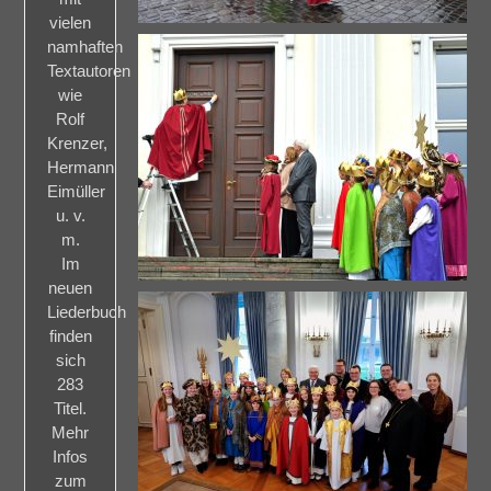
vielen
namhaften
Textautoren
wie
Rolf
Krenzer,
Hermann
Eimüller
u. v.
m.
Im
neuen
Liederbuch
finden
sich
283
Titel.
Mehr
Infos
zum