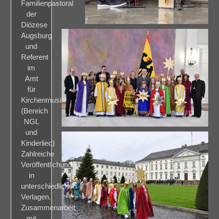
Familienpastoral
der
Diözese
Augsburg
und
Referent
im
Amt
für
Kirchenmusik
(Bereich
NGL
und
Kinderlied)
Zahlreiche
Veröffentlichungen
in
unterschiedlichen
Verlagen.
Zusammenarbeit
mit