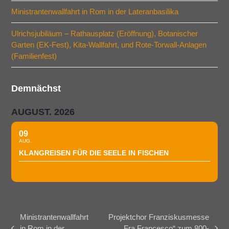
Ministrantenwallfahrt in Rom in der Lateranbasilika
Ulrichsjubiläum – Rathausplatz (Eröffnung), Botanischer
Garten (EK-Fest), Kita-Wallfahrt, und Rote-Torwall-Anlagen
(Familienfest)
Demnächst
AUGUST. 2026
09
AUG.
KLANGREISEN FÜR DIE SEELE IN FISCHEN
Ministrantenwallfahrt
Projektchor Franziskusmesse
in Rom in der
„Fra Francesco“ zum 800-