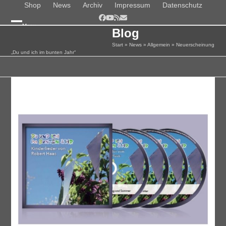
Skip
Shop
News
Archiv
Impressum
Datenschutz
to
Facebook
YouTube
RSS
E-
Menu
content
Mail
Blog
Open
Close
Start
»
News
»
Allgemein
»
Neuerscheinung
mobile
mobile
„Du und ich im bunten Jahr“
menu
menu