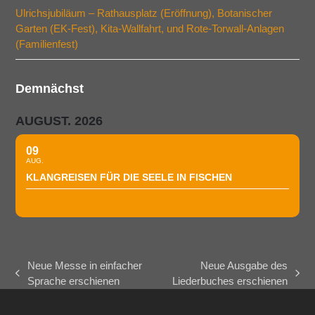
Ulrichsjubiläum – Rathausplatz (Eröffnung), Botanischer
Garten (EK-Fest), Kita-Wallfahrt, und Rote-Torwall-Anlagen
(Familienfest)
Demnächst
AUGUST. 2026
09
AUG.
KLANGREISEN FÜR DIE SEELE IN FISCHEN
Neue Messe in einfacher
Neue Ausgabe des
vorheriger
Nächster
Sprache erschienen
Liederbuches erschienen
Beitrag:
Beitrag: