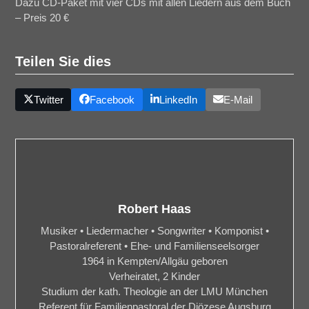
Dazu CD-Paket mit vier CDs mit allen Liedern aus dem Buch
– Preis 20 €
Teilen Sie dies
Twitter
Facebook
LinkedIn
E-Mail
Robert Haas
Musiker • Liedermacher • Songwriter • Komponist •
Pastoralreferent • Ehe- und Familienseelsorger
1964 in Kempten/Allgäu geboren
Verheiratet, 2 Kinder
Studium der kath. Theologie an der LMU München
Referent für Familienpastoral der Diözese Augsburg