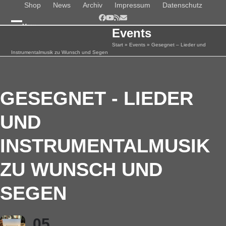
Skip
Shop
News
Archiv
Impressum
Datenschutz
to
Facebook
YouTube
RSS
E-
Menu
content
Mail
Events
Open
Close
Start
»
Events
»
Gesegnet – Lieder und
mobile
mobile
Instrumentalmusik zu Wunsch und Segen
menu
menu
GESEGNET - LIEDER
UND
INSTRUMENTALMUSIK
ZU WUNSCH UND
SEGEN
05