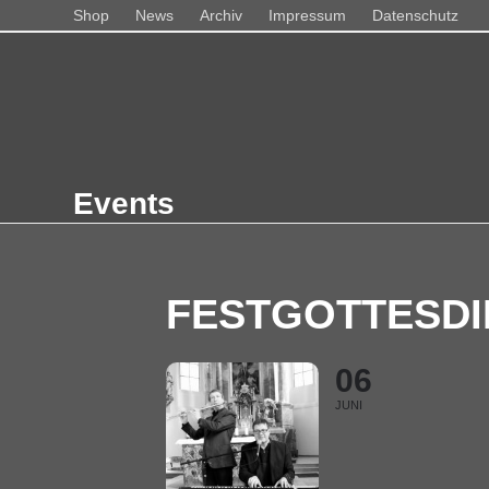
Skip
Shop
News
Archiv
Impressum
Datenschutz
to
content
Home
Über
Veranstaltungen
Musik
Bücher-CDs
Sho
Events
FESTGOTTESDI
06
JUNI