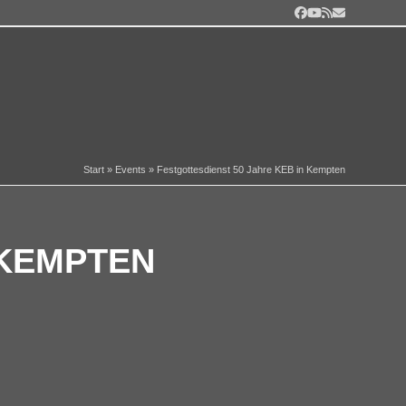
Facebook
YouTube
RSS
E-
Mail
Start
»
Events
»
Festgottesdienst 50 Jahre KEB in Kempten
 KEMPTEN