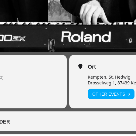
Ort
Kempten, St. Hedwig
0)
Drosselweg 1, 87439 K
OTHER EVENTS
DER