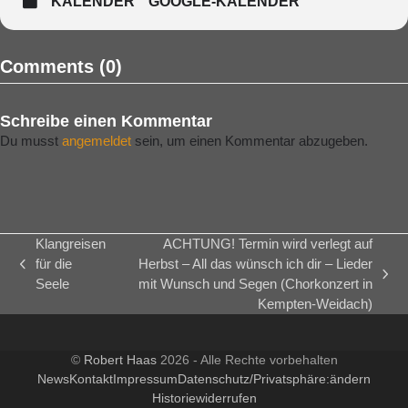
KALENDER
GOOGLE-KALENDER
Comments (0)
Schreibe einen Kommentar
Du musst
angemeldet
sein, um einen Kommentar abzugeben.
Klangreisen
ACHTUNG! Termin wird verlegt auf
für die
Herbst – All das wünsch ich dir – Lieder
vorheriger
Nächster
Seele
mit Wunsch und Segen (Chorkonzert in
Beitrag:
Beitrag:
Kempten-Weidach)
©
Robert Haas
2026 - Alle Rechte vorbehalten
News
Kontakt
Impressum
Datenschutz/Privatsphäre:
ändern
Historie
widerrufen