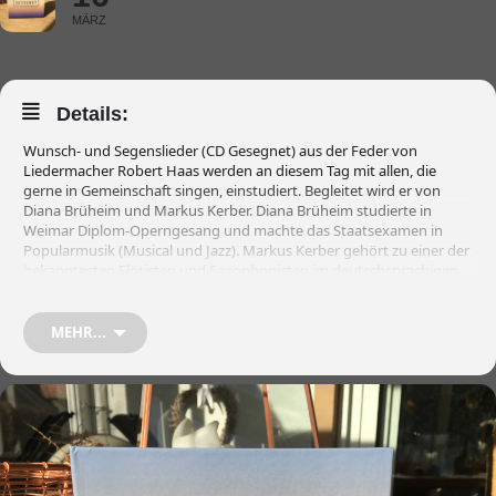
MÄRZ
Details:
Wunsch- und Segenslieder (CD Gesegnet) aus der Feder von
Liedermacher Robert Haas werden an diesem Tag mit allen, die
gerne in Gemeinschaft singen, einstudiert. Begleitet wird er von
Diana Brüheim und Markus Kerber. Diana Brüheim studierte in
Weimar Diplom-Operngesang und machte das Staatsexamen in
Popularmusik (Musical und Jazz). Markus Kerber gehört zu einer der
bekanntesten Flötisten und Saxophonisten im deutschsprachigen
Raum mit vielfachen Auszeichnungen. Weitere Infos zu zahlreichen
Produktionen des Komponisten und zu den Mitwirkenden findet
man unter www.robert-haas.de
MEHR...
Wir freuen uns auf dein/Ihr Mitsingen und Mitwirken an diesem Tag!
Ort: Proben im Schillinghaus in Binswangen – Konzert in St. Nikolaus
in Binswangen
Ablauf:
10:00 Uhr Warming up
10:30 Uhr Stimmenproben