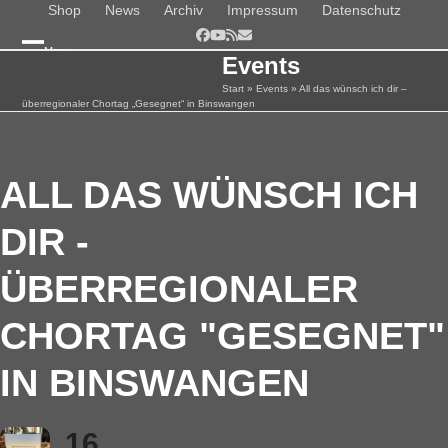
Skip
Shop
News
Archiv
Impressum
Datenschutz
to
Facebook
YouTube
RSS
E-
Menu
content
Mail
Events
Open
Close
Start
»
Events
»
All das wünsch ich dir –
mobile
mobile
überregionaler Chortag „Gesegnet“ in Binswangen
menu
menu
ALL DAS WÜNSCH ICH
DIR -
ÜBERREGIONALER
CHORTAG "GESEGNET"
IN BINSWANGEN
16