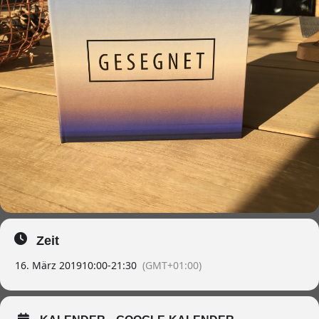
12:30 Uhr Mittagessen
13:30 Uhr Gesamtprobe
15:30 Uhr Kaffeepause
16 Uhr Stimmenproben und Gesamtprobe in der Kirche
18 Uhr Pause mit Brotzeit
19 Uhr Konzert
Das Chorheft wird allen Sängerinnen und Sängern vorab
ausgegeben oder zugesandt.
Die TN-Gebühr beträgt incl. Mittagessen, Kaffee, Kuchen, Brotzeit
und Notenmaterial 20 €
Anmeldung: st.martin.wertingen@bistum-augsburg.de
Telefon: 08272/2053
Zeit
16. März 2019
10:00
-
21:30
(GMT+01:00)